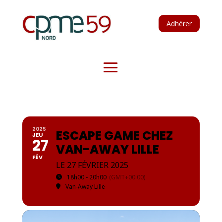
Adhérer
2025
ESCAPE GAME CHEZ
JEU
27
VAN-AWAY LILLE
FÉV
LE 27 FÉVRIER 2025
18h00 - 20h00
(GMT+00:00)
Van-Away Lille