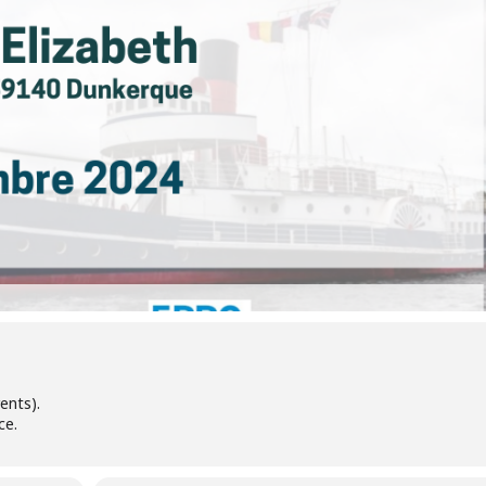
ents).
ce.