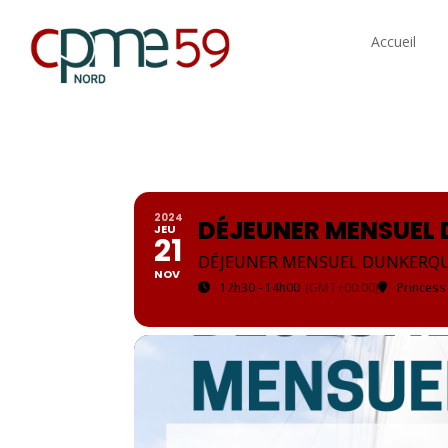
Accueil
2024
DÉJEUNER MENSUEL 
JEU
21
DÉJEUNER MENSUEL DUNKERQU
NOV
12h30 - 14h00
(GMT+00:00)
Princess