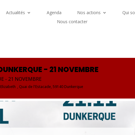
Actualités
Agenda
Nos actions
Qui s
Nous contacter
DUNKERQUE - 21 NOVEMBRE
E - 21 NOVEMBRE
 Elizabeth
, Quai de l'Estacade, 59140 Dunkerque