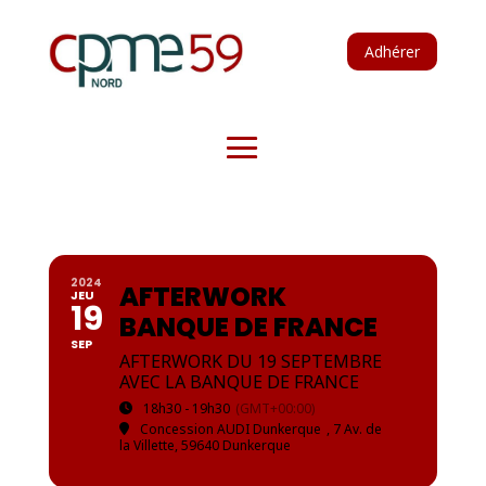
Adhérer
2024
AFTERWORK
JEU
19
BANQUE DE FRANCE
SEP
AFTERWORK DU 19 SEPTEMBRE
AVEC LA BANQUE DE FRANCE
18h30 - 19h30
(GMT+00:00)
Concession AUDI Dunkerque
, 7 Av. de
la Villette, 59640 Dunkerque